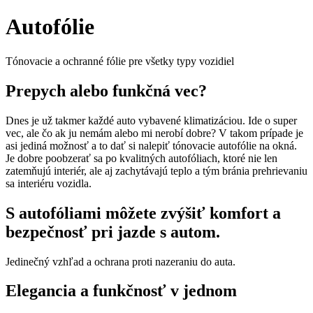
Autofólie
Tónovacie a ochranné fólie pre všetky typy vozidiel
Prepych alebo funkčná vec?
Dnes je už takmer každé auto vybavené klimatizáciou. Ide o super
vec, ale čo ak ju nemám alebo mi nerobí dobre? V takom prípade je
asi jediná možnosť a to dať si nalepiť tónovacie autofólie na okná.
Je dobre poobzerať sa po kvalitných autofóliach, ktoré nie len
zatemňujú interiér, ale aj zachytávajú teplo a tým bránia prehrievaniu
sa interiéru vozidla.
S autofóliami môžete zvýšiť komfort a
bezpečnosť pri jazde s autom.
Jedinečný vzhľad a ochrana proti nazeraniu do auta.
Elegancia a funkčnosť v jednom