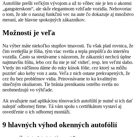
Autofólie prešli veľkým vývojom a už to vôbec nie je len o akomsi
„gangsterskom“, ale skôr elegantnom vzhľade vozidla. Nehovoriac
o tom, že ide o naozaj funkčnú vec na aute čo dokazuje aj množstvo
meraní, ale hlavne spokojných zákazníkov.
Možností je veľa
Na výber máte niekoľko stupňov tmavosti. Tu však platí rovnica, že
čim svetlejšia je fólia, tým viac svetla a tepla prepúšťa do interiéru
vozidla. Často sa stretávame s názorom, že zákazníci nechcú úplne
najtmavšiu fóliu, lebo cez ňu nie je nič vidieť, resp. len veľmi slabo.
Vtedy im väčšinou dáme do ruky kúsok fólie, cez ktorý sa môžu
pozrieť ako keby von z auta. Veľa z nich ostane prekvapených, že
cez ňu bez problémov vidia. Prirovnávame to ku kvalitným
slnečným okuliarom. Tie bránia prenikaniu ostrého svetla no
neobmedzujú vo výhľade.
Ak uvažujete nad aplikáciou tónovacích autofólií je nutné si ich dať
nalepiť odbornej firme. Tá vám spolu s certifikátom vystaví aj
osvedčenie o ich odbornej montáži.
9 hlavných výhod okenných autofólií