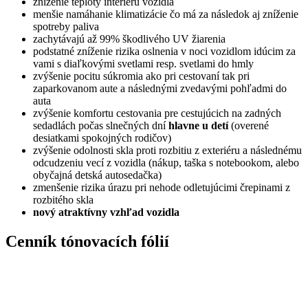
zníženie teploty interiéru vozidla
menšie namáhanie klimatizácie čo má za následok aj zníženie
spotreby paliva
zachytávajú až 99% škodlivého UV žiarenia
podstatné zníženie rizika oslnenia v noci vozidlom idúcim za
vami s diaľkovými svetlami resp. svetlami do hmly
zvýšenie pocitu súkromia ako pri cestovaní tak pri
zaparkovanom aute a následnými zvedavými pohľadmi do
auta
zvýšenie komfortu cestovania pre cestujúcich na zadných
sedadlách počas slnečných dní
hlavne u detí
(overené
desiatkami spokojných rodičov)
zvýšenie odolnosti skla proti rozbitiu z exteriéru a následnému
odcudzeniu vecí z vozidla (nákup, taška s notebookom, alebo
obyčajná detská autosedačka)
zmenšenie rizika úrazu pri nehode odletujúcimi črepinami z
rozbitého skla
nový atraktívny vzhľad vozidla
Cenník tónovacích fólií