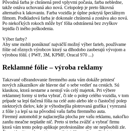
Pôvodná farba je chránená pred vplyvmi počasia, farba nebledne,
takže ostáva uchovaná ako nová. Celopolep je preto šikovná
alternatíva k lakovaniu. Farba vozidla je úplne pokrytá špeciálnym
filmom. Podkladová farba je dokonale chránená a zostáva ako nová.
Po niekoľkých rokoch môže byť fólia odstránená bez zvyškov
lepidla či iného poškodenia.
Výber farby?
Aby sme mohli ponúknuť najväčší možný výber farieb, používame
fólie od rôznych výrobcov ktorý sa dlhodobo zaoberajú vývojom a
výrobou fólií. ( PWF, 3M, KPMF, Oracal 970 ...)
Reklamné fólie – výroba reklamy
Takzvané oBrandovanie firemného auta vám dokáže priniesť
nových zákazníkov ale hlavne dať o sebe vedieť na cestách. Sú
klasikou, ktorá nestarne a nestojí vás celý majetok. Pri výbere
reklamnej formy si treba vybrať, či ide o polep celého vozidla, v tom
prípade sa lepí tlačená fólia na celé auto alebo ide o čiastočný polep
niektorých dielov, kde je výhodnejšia plotrovaná grafika ( vyrezaná
z fólie ) a lepí sa na pôvodnú vašu farbu firemného auta.
Firemný automobil je najlacnejšia plocha pre vašu reklamu, nakoľko
zanňu meačne neplatíte nič. Preto si treba zvážiť a vybrať firmu
ktorá vám tento polep aplikuje profesionálne aby ste nepôsobili zle.