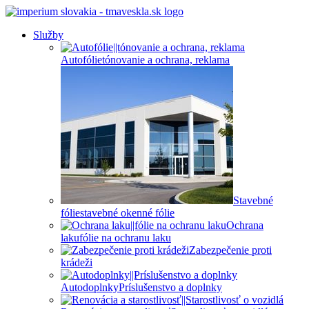
Služby
Autofólie
tónovanie a ochrana, reklama
Stavebné
fólie
stavebné okenné fólie
Ochrana
laku
fólie na ochranu laku
Zabezpečenie proti
krádeži
Autodoplnky
Príslušenstvo a doplnky