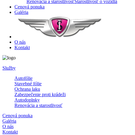
Renovácia a starostlivosť
Starostlivosť o vozidlá
Cenová ponuka
Galéria
O nás
Kontakt
Služby
Autofólie
Stavebné fólie
Ochrana laku
Zabezpečenie proti krádeži
Autodoplnky
Renovácia a starostlivosť
Cenová ponuka
Galéria
O nás
Kontakt