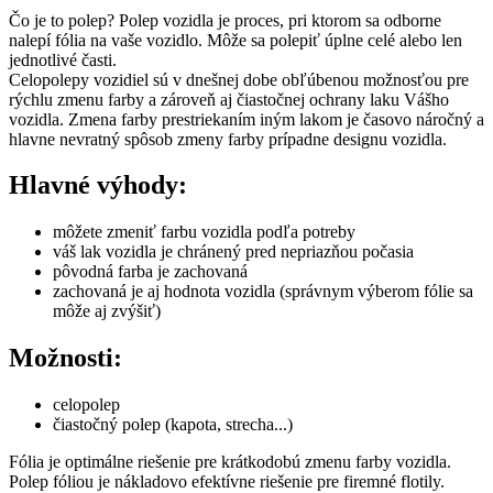
Čo je to polep? Polep vozidla je proces, pri ktorom sa odborne
nalepí fólia na vaše vozidlo. Môže sa polepiť úplne celé alebo len
jednotlivé časti.
Celopolepy vozidiel sú v dnešnej dobe obľúbenou možnosťou pre
rýchlu zmenu farby a zároveň aj čiastočnej ochrany laku Vášho
vozidla. Zmena farby prestriekaním iným lakom je časovo náročný a
hlavne nevratný spôsob zmeny farby prípadne designu vozidla.
Hlavné výhody:
môžete zmeniť farbu vozidla podľa potreby
váš lak vozidla je chránený pred nepriazňou počasia
pôvodná farba je zachovaná
zachovaná je aj hodnota vozidla (správnym výberom fólie sa
môže aj zvýšiť)
Možnosti:
celopolep
čiastočný polep (kapota, strecha...)
Fólia je optimálne riešenie pre krátkodobú zmenu farby vozidla.
Polep fóliou je nákladovo efektívne riešenie pre firemné flotily.