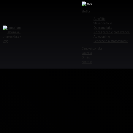
Služby
Autofólie
Stavebné fólie
Ochrana laku
Zabezpečenie proti krádeži
Autodoplnky
Renovácia a starostlivosť
Cenová ponuka
Galéria
O nás
Kontakt