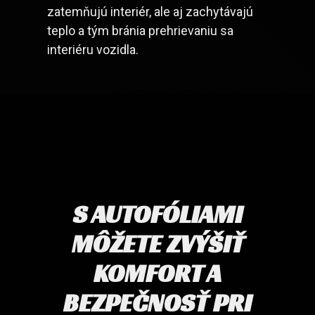
zatemňujú interiér, ale aj zachytávajú
teplo a tým bránia prehrievaniu sa
interiéru vozidla.
S AUTOFÓLIAMI
MÔŽETE ZVÝŠIŤ
KOMFORT A
BEZPEČNOSŤ PRI