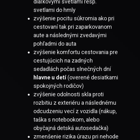
diaľkovými svetlami resp.
svetlami do hmly
zvýšenie pocitu súkromia ako pri
cestovaní tak pri zaparkovanom
aute a následnými zvedavými
pohľadmi do auta
zvýšenie komfortu cestovania pre
cestujúcich na zadných
sedadlách počas slnečných dní
hlavne u detí
(overené desiatkami
spokojných rodičov)
zvýšenie odolnosti skla proti
rozbitiu z exteriéru a následnému
odcudzeniu vecí z vozidla (nákup,
taška s notebookom, alebo
obyčajná detská autosedačka)
zmenšenie rizika úrazu pri nehode