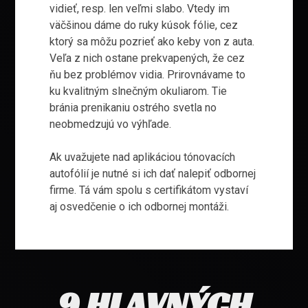
vidieť, resp. len veľmi slabo. Vtedy im
väčšinou dáme do ruky kúsok fólie, cez
ktorý sa môžu pozrieť ako keby von z auta.
Veľa z nich ostane prekvapených, že cez
ňu bez problémov vidia. Prirovnávame to
ku kvalitným slnečným okuliarom. Tie
bránia prenikaniu ostrého svetla no
neobmedzujú vo výhľade.
Ak uvažujete nad aplikáciou tónovacích
autofólií je nutné si ich dať nalepiť odbornej
firme. Tá vám spolu s certifikátom vystaví
aj osvedčenie o ich odbornej montáži.
9 HLAVNÝCH