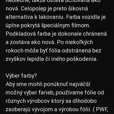
nebledne, takže ostáva uchovaná ako
nová. Celopolep je preto šikovná
alternatíva k lakovaniu. Farba vozidla je
úplne pokrytá špeciálnym filmom.
Podkladová farba je dokonale chránená
a zostáva ako nová. Po niekoľkých
rokoch môže byť fólia odstránená bez
zvyškov lepidla či iného poškodenia.
Výber farby?
Aby sme mohli ponúknuť najväčší
možný výber farieb, používame fólie od
rôznych výrobcov ktorý sa dlhodobo
zaoberajú vývojom a výrobou fólií. ( PWF,